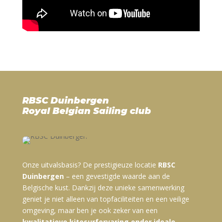
RBSC Duinbergen
Royal Belgian Sailing club
Onze uitvalsbasis? De prestigieuze locatie
RBSC
Duinbergen
– een gevestigde waarde aan de
Belgische kust. Dankzij deze unieke samenwerking
geniet je niet alleen van topfaciliteiten en een veilige
omgeving, maar ben je ook zeker van een
kwalitatieve kitesurfervaring onder ideale